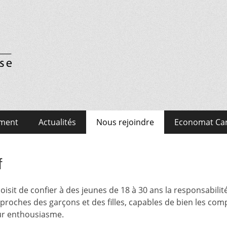
en Suisse
ment
Actualités
Nous rejoindre
Economat Car
f
sit de confier à des jeunes de 18 à 30 ans la responsabilité
t proches des garçons et des filles, capables de bien les co
ur enthousiasme.