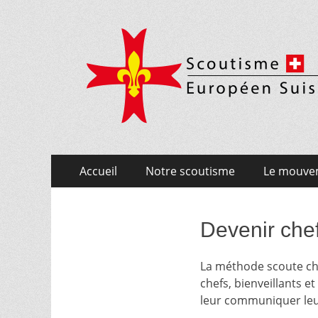
Scoutisme Europé
Aller
Menu principal
Accueil
Notre scoutisme
Le mouve
au
contenu
Devenir che
La méthode scoute choi
chefs, bienveillants e
leur communiquer le