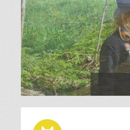
Posté le
de
Réd