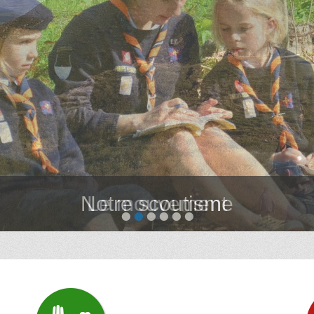
Notre scoutisme
•
•
•
•
•
•
acteur SES