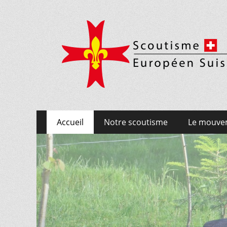
Scoutisme Europé
Aller
Menu principal
Accueil
Notre scoutisme
Le mouve
au
contenu