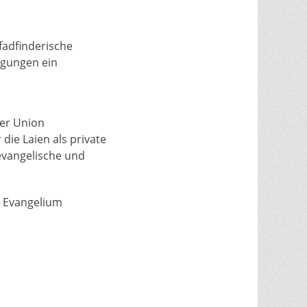
fadfinderische
igungen ein
der Union
die Laien als private
 evangelische und
m Evangelium