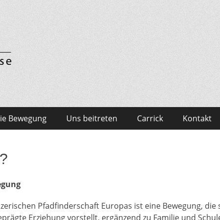
derschaft Europas
ie Bewegung
Uns beitreten
Carrick
Kontakt
r?
egung
zerischen Pfadfinderschaft Europas ist eine Bewegung, die 
ägte Erziehung vorstellt, ergänzend zu Familie und Schule. 