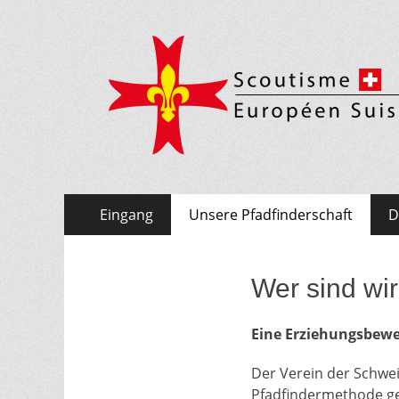
Schweizer Pfadfin
Skip
Primary Menu
Eingang
Unsere Pfadfinderschaft
D
to
content
Wer sind wi
Eine Erziehungsbew
Der Verein der Schwei
Pfadfindermethode gepr