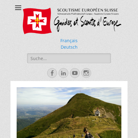
Schweizer
Pfadfinderschaft
Europas
Français
Deutsch
Search
for:
Facebook
Linkedin
YouTube
Instagram