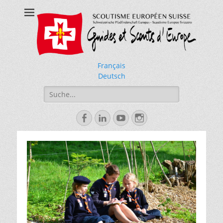
Schweizer
Pfadfinderschaft
Europas
Français
Deutsch
Search
for:
Facebook
Linkedin
YouTube
Instagram