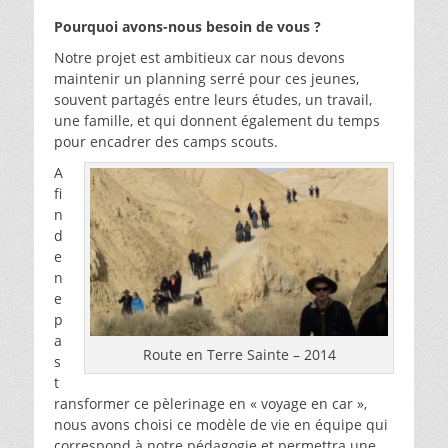
Pourquoi avons-nous besoin de vous ?
Notre projet est ambitieux car nous devons
maintenir un planning serré pour ces jeunes,
souvent partagés entre leurs études, un travail,
une famille, et qui donnent également du temps
pour encadrer des camps scouts.
A
fi
n
d
e
n
e
p
a
Route en Terre Sainte – 2014
s
t
ransformer ce pèlerinage en « voyage en car »,
nous avons choisi ce modèle de vie en équipe qui
correspond à notre pédagogie et permettra une